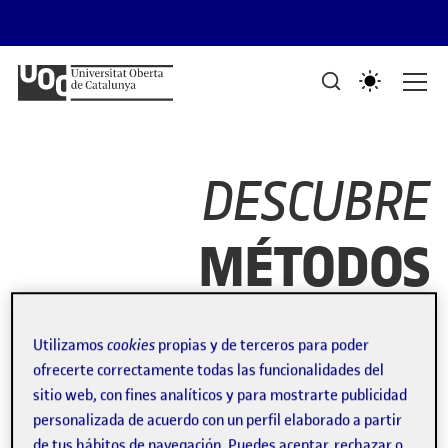
Saltar al contenido
PORTAFOLIS DEL GRAU DE DISSENY I CREACIÓ DIGITALS
Mostra de treballs d'estudiants
DESCUBRE
MÉTODOS
Utilizamos
cookies
propias y de terceros para poder
Reto de creatividad,
ofrecerte correctamente todas las funcionalidades del
camiseta chicle
sitio web, con fines analíticos y para mostrarte publicidad
personalizada de acuerdo con un perfil elaborado a partir
de tus hábitos de navegación. Puedes aceptar, rechazar o