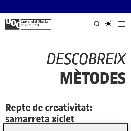
Saltar al contingut
PORTAFOLIS DEL GRAU DE DISSENY I CREACIÓ DIGITALS
Mostra de treballs d'estudiants
DESCOBREIX
MÈTODES
Repte de creativitat:
samarreta xiclet