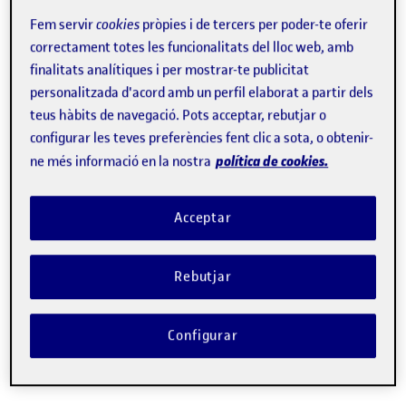
per
Beatriz Lorca
Fem servir
cookies
pròpies i de tercers per poder-te oferir
correctament totes les funcionalitats del lloc web, amb
finalitats analítiques i per mostrar-te publicitat
personalitzada d'acord amb un perfil elaborat a partir dels
teus hàbits de navegació. Pots acceptar, rebutjar o
configurar les teves preferències fent clic a sota, o obtenir-
política de cookies.
ne més informació en la nostra
Acceptar
Rebutjar
Repte de creativitat: creació
Configurar
d’un mood tracker