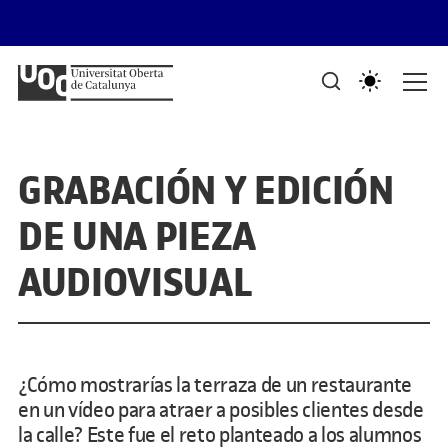
Saltar al contenido
PORTAFOLIS DEL GRAU DE DISSENY I CREACIÓ DIGITALS
Mostra de treballs d'estudiants
GRABACIÓN Y EDICIÓN
DE UNA PIEZA
AUDIOVISUAL
¿Cómo mostrarías la terraza de un restaurante
en un vídeo para atraer a posibles clientes desde
la calle? Este fue el reto planteado a los alumnos