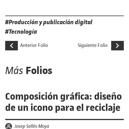
Etiquetas
Producción y publicación digital
Tecnología
Navegación de entradas
Carta de un restaurante para invidentes
Reto de cr
Anterior Folio
Siguiente Folio
Folios
Más
Composición gráfica: diseño
de un icono para el reciclaje
por
Josep Sellés Moya