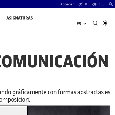
Acceder
6
158
ASIGNATURAS
ES
ABRIR MENÚ
 COMUNICACIÓN
ando gráficamente con formas abstractas es
Composición’.