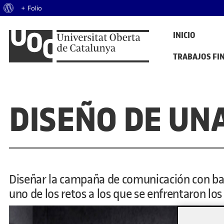
Acerca de WordPress
+ Folio
Saltar al contenido
INICIO
PORTAFOLIS DEL GRAU DE DISSENY I CREACIÓ DIGITALS
Mostra de treballs d'estudiants
TRABAJOS FI
DISEÑO DE UN
Diseñar la campaña de comunicación con ba
uno de los retos a los que se enfrentaron lo