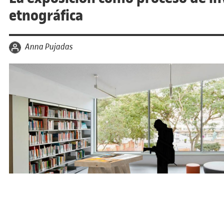
etnográfica
por
Anna Pujadas