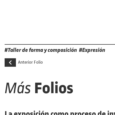
Etiquetas
Taller de forma y composición
Expresión
Navegación de entradas
Taller de dibujo, creación de un fanzine
Anterior Folio
Folios
Más
La exposición como proceso de in