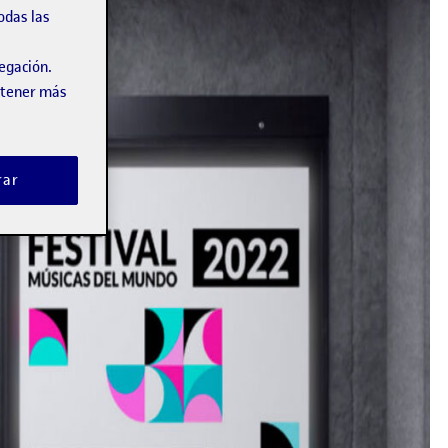
odas las
vegación.
obtener más
rar