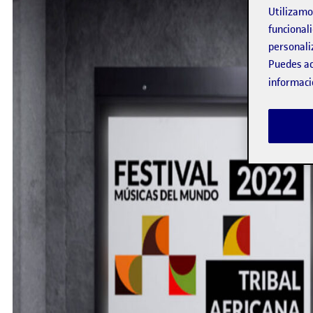
Utilizam
funcionali
personali
Puedes ac
informaci