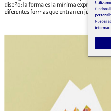
Utilizam
diseño: la forma es la mínima expresión de l
funcionali
diferentes formas que entran en juego.
personali
Puedes ac
informaci