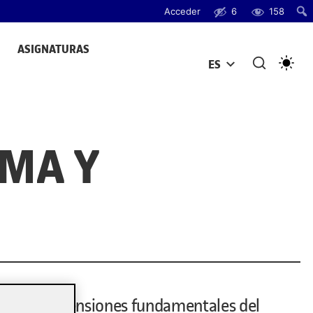
Acceder
6
158
ASIGNATURAS
ES
ABRIR MENÚ
RMA Y
 en dos dimensiones fundamentales del