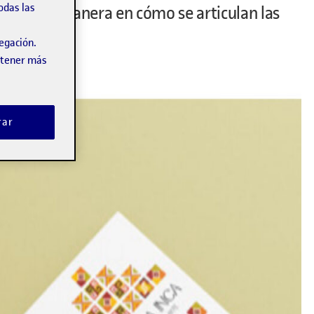
odas las
su vez, la manera en cómo se articulan las
vegación.
obtener más
rar