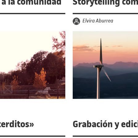
o a la comunidad
Storytelling com
por
Elvira Aburrea
cerditos»
Grabación y edic