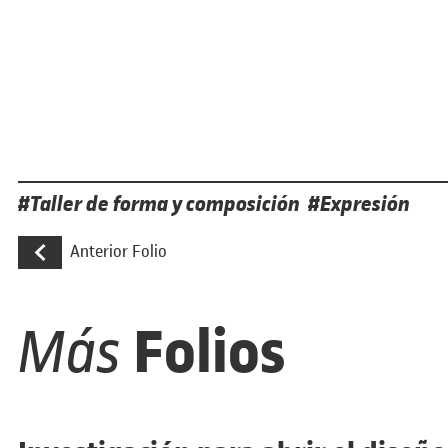
Etiquetas
Taller de forma y composición
Expresión
Navegación de entradas
Diseño de una campaña de comunicació
Anterior Folio
Folios
Más