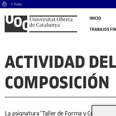
Acerca de WordPress
+ Folio
Saltar al contenido
INICIO
PORTAFOLIS DEL GRAU DE DISSENY I CREACIÓ DIGITALS
Mostra de treballs d'estudiants
TRABAJOS FI
ACTIVIDAD DEL
COMPOSICIÓN
La asignatura ‘Taller de Forma y Composici