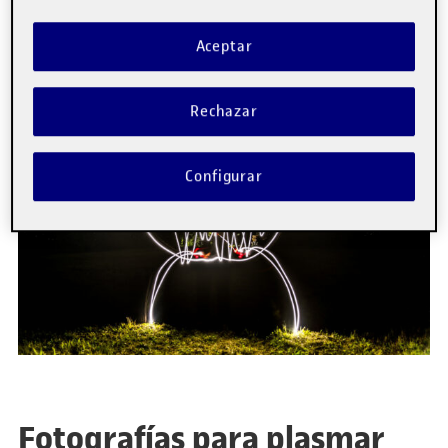
lightpainting
Aceptar
por
Mònica Ferré
Rechazar
Configurar
Fotografías para plasmar