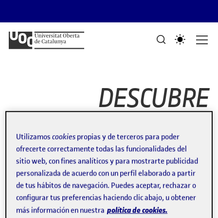
Saltar al contenido
PORTAFOLIS DEL GRAU DE DISSENY I CREACIÓ DIGITALS
Mostra de treballs d'estudiants
DESCUBRE
CREACIÓN
Utilizamos
cookies
propias y de terceros para poder
ofrecerte correctamente todas las funcionalidades del
FOTOGRÁFICA
sitio web, con fines analíticos y para mostrarte publicidad
personalizada de acuerdo con un perfil elaborado a partir
de tus hábitos de navegación. Puedes aceptar, rechazar o
configurar tus preferencias haciendo clic abajo, u obtener
Proyecto de fotografías de
política de cookies.
más información en nuestra