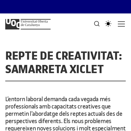
Saltar al contingut
PORTAFOLIS DEL GRAU DE DISSENY I CREACIÓ DIGITALS
Mostra de treballs d'estudiants
REPTE DE CREATIVITAT:
SAMARRETA XICLET
L’entorn laboral demanda cada vegada més
professionals amb capacitats creatives que
permetin l’abordatge dels reptes actuals des de
perspectives diferents. Els nous problemes
requereixen noves solucions i molt especialment