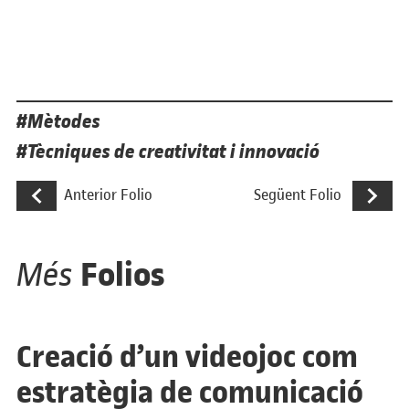
Etiquetes
Mètodes
Tècniques de creativitat i innovació
Navegació d'entrades
Repte de creativitat: creació d’un mood 
Manual de 
Anterior Folio
Següent Folio
Folios
Més
Creació d’un videojoc com
estratègia de comunicació