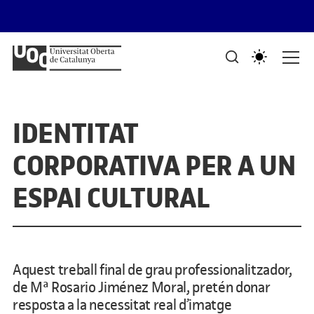
Saltar al contingut
PORTAFOLIS DEL GRAU DE DISSENY I CREACIÓ DIGITALS
Mostra de treballs d'estudiants
IDENTITAT
CORPORATIVA PER A UN
ESPAI CULTURAL
Aquest treball final de grau professionalitzador,
de Mª Rosario Jiménez Moral, pretén donar
resposta a la necessitat real d’imatge