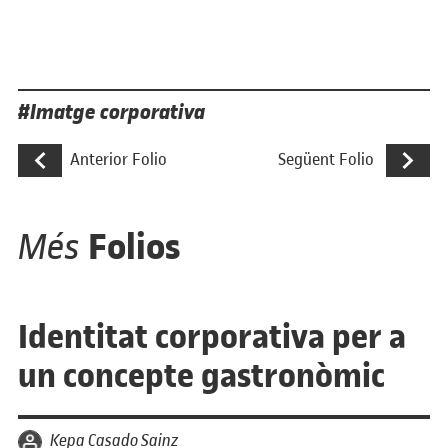
Etiquetes
Imatge corporativa
Navegació d'entrades
Una marca de disseny amb consciència
Identitat c
Anterior Folio
Següent Folio
Folios
Més
Identitat corporativa per a
un concepte gastronòmic
per
Kepa Casado Sainz