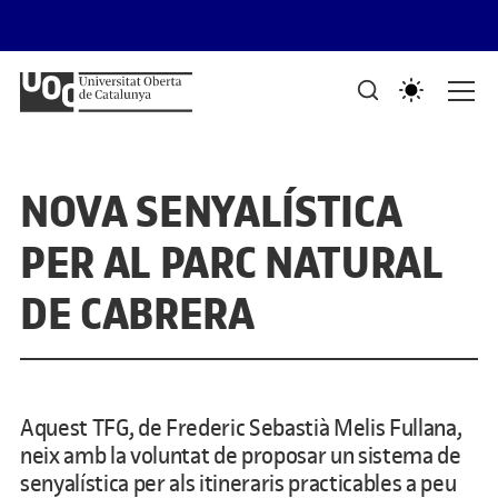
Saltar al contingut
PORTAFOLIS DEL GRAU DE DISSENY I CREACIÓ DIGITALS
Mostra de treballs d'estudiants
NOVA SENYALÍSTICA
PER AL PARC NATURAL
DE CABRERA
Aquest TFG, de Frederic Sebastià Melis Fullana,
neix amb la voluntat de proposar un sistema de
senyalística per als itineraris practicables a peu