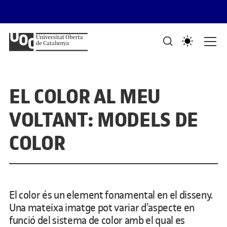
Saltar al contingut
PORTAFOLIS DEL GRAU DE DISSENY I CREACIÓ DIGITALS
Mostra de treballs d'estudiants
EL COLOR AL MEU
VOLTANT: MODELS DE
COLOR
El color és un element fonamental en el disseny.
Una mateixa imatge pot variar d’aspecte en
funció del sistema de color amb el qual es