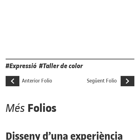
Etiquetes
Expressió
Taller de color
Navegació d'entrades
Storytelling com a tècnica per a disseny
Investigaci
Anterior Folio
Següent Folio
Folios
Més
Disseny d’una experiència