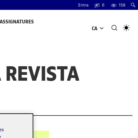
Entra
6
158
ASSIGNATURES
CA
OBRE EL MENÚ
 REVISTA
les
t