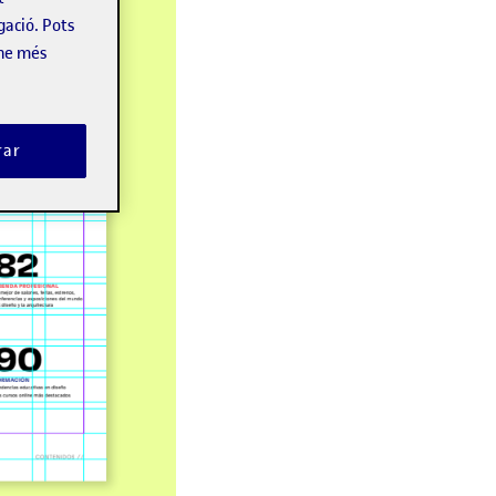
gació. Pots
-ne més
rar