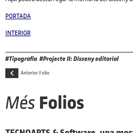
PORTADA
INTERIOR
Etiquetes
Tipografia
Projecte II: Disseny editorial
Navegació d'entrades
Ecosmik: disseny tipogràfic per a una ma
Anterior Folio
Folios
Més
TECNOARTS & Software, una most