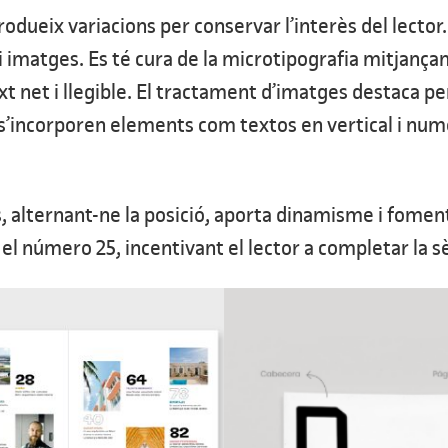
ntrodueix variacions per conservar l’interès del lect
imatges. Es té cura de la microtipografia mitjançant 
ext net i llegible. El tractament d’imatges destaca 
, s’incorporen elements com textos en vertical i num
s, alternant-ne la posició, aporta dinamisme i fomenta
l número 25, incentivant el lector a completar la sè