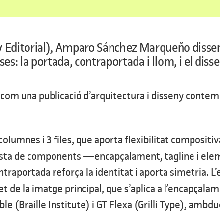
y Editorial), Amparo Sánchez Marqueño dissenya 
ases: la portada, contraportada i llom, i el di
a com una publicació d’arquitectura i disseny cont
olumnes i 3 files, que aporta flexibilitat compositiva
esta de components —encapçalament, tagline i elem
 contraportada reforça la identitat i aporta simetria.
et de la imatge principal, que s’aplica a l’encapçalam
e (Braille Institute) i GT Flexa (Grilli Type), ambdu