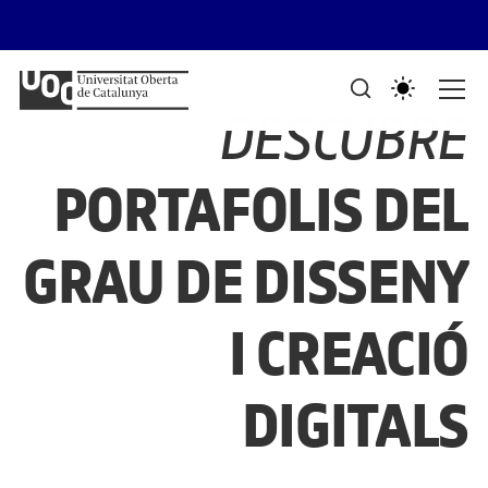
Saltar al contenido
PORTAFOLIS DEL GRAU DE DISSENY I 
Mostra de treballs d'estudiants
DESCUBRE
PORTAFOLIS DEL
GRAU DE DISSENY
I CREACIÓ
DIGITALS