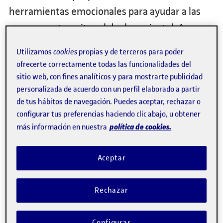
herramientas emocionales para ayudar a las
personas a transitar el duelo perinatal. A
través de una historia, muestra las fases del
Utilizamos
cookies
propias y de terceros para poder
duelo para que quienes lo viven comprendan
ofrecerte correctamente todas las funcionalidades del
que sus emociones y sentimientos son
sitio web, con fines analíticos y para mostrarte publicidad
personalizada de acuerdo con un perfil elaborado a partir
normales, formando parte de un proceso.
de tus hábitos de navegación. Puedes aceptar, rechazar o
configurar tus preferencias haciendo clic abajo, u obtener
Dado que se trata de un tema sensible, el
política de cookies.
más información en nuestra
proyecto se inicia con una investigación sólida
sobre el duelo perinatal, a partir de la cual se
Aceptar
construye una historia basada en la estructura
narrativa del viaje del héroe, con el objetivo de
Rechazar
llegar a una audiencia amplia.
Configurar