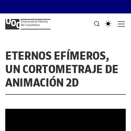
Saltar al contenido
PORTAFOLIS DEL GRAU DE DISSENY I CREACIÓ DIGITALS
Mostra de treballs d'estudiants
ETERNOS EFÍMEROS,
UN CORTOMETRAJE DE
ANIMACIÓN 2D