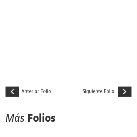
Navegación de entradas
Campaña de comunicación para conecta
Propuesta 
Anterior Folio
Siguiente Folio
Folios
Más