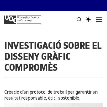
Saltar al contingut
PORTAFOLIS DEL GRAU DE DISSENY I CREACIÓ DIGITALS
Mostra de treballs d'estudiants
INVESTIGACIÓ SOBRE EL
DISSENY GRÀFIC
COMPROMÈS
Creació d’un protocol de treball per garantir un
resultat responsable, ètic i sostenible.