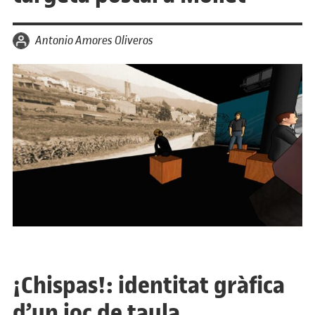
per
Antonio Amores Oliveros
¡Chispas!: identitat gràfica
d’un joc de taula