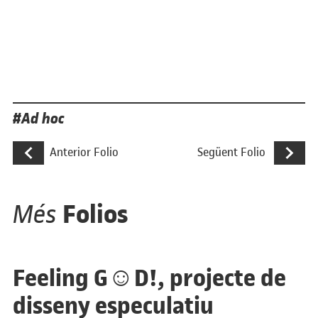
Etiquetes
Ad hoc
Navegació d'entrades
Estudi etnogràfic sobre la vida rural
ASÍ, un pr
Anterior Folio
Següent Folio
Folios
Més
Feeling G☺D!, projecte de
disseny especulatiu