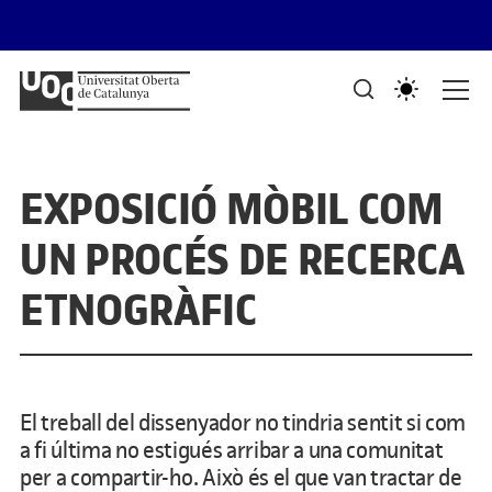
Saltar al contingut
PORTAFOLIS DEL GRAU DE DISSENY I CREACIÓ DIGITALS
Mostra de treballs d'estudiants
EXPOSICIÓ MÒBIL COM
UN PROCÉS DE RECERCA
ETNOGRÀFIC
El treball del dissenyador no tindria sentit si com
a fi última no estigués arribar a una comunitat
per a compartir-ho. Això és el que van tractar de