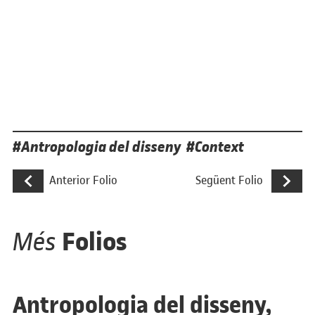
Etiquetes
Antropologia del disseny
Context
Navegació d'entrades
TECNOARTS & Software, una mostra de cu
Antropolog
Anterior Folio
Següent Folio
Folios
Més
Antropologia del disseny,