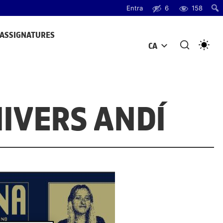
Entra
6
158
ASSIGNATURES
CA
OBRE EL MENÚ
IVERS ANDÍ