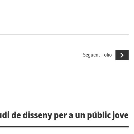
Prohibit fu
Següent Folio
udi de disseny per a un públic jove