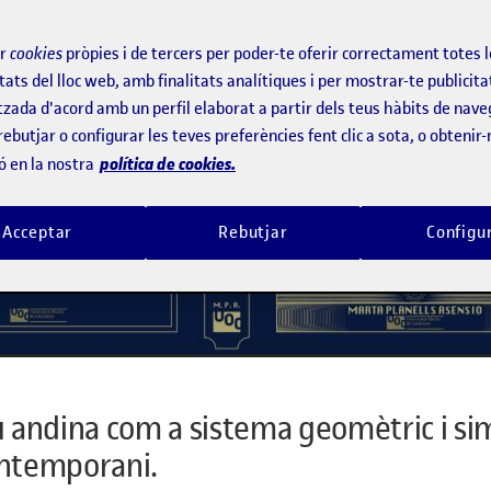
ir
cookies
pròpies i de tercers per poder-te oferir correctament totes 
tats del lloc web, amb finalitats analítiques i per mostrar-te publicita
tzada d'acord amb un perfil elaborat a partir dels teus hàbits de nave
rebutjar o configurar les teves preferències fent clic a sota, o obtenir
política de cookies.
ó en la nostra
Acceptar
Rebutjar
Configu
eu andina com a sistema geomètric i si
contemporani.