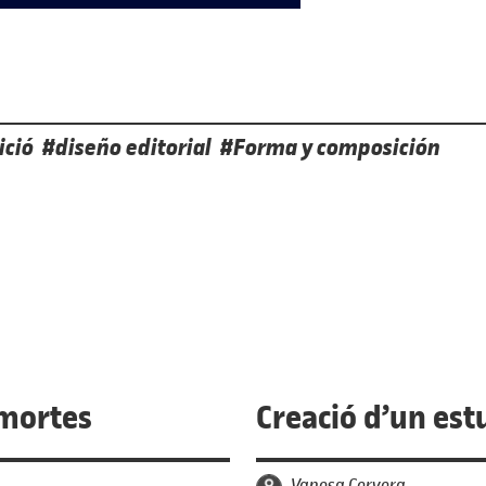
ició
diseño editorial
Forma y composición
 exposició
 mortes
Creació d’un est
per
Vanesa Cervera