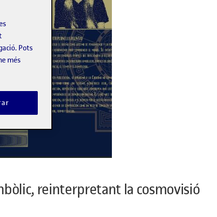
les
t
gació. Pots
-ne més
rar
mbòlic, reinterpretant la cosmovisió