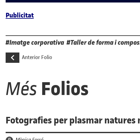
Publicitat
Etiquetes
Imatge corporativa
Taller de forma i compos
Navegació d'entrades
Manual d’identitat corporativa per a una
Anterior Folio
Folios
Més
Fotografies per plasmar natures
per
Mònica Ferré