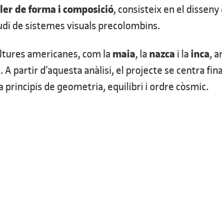
ler de forma i composició
, consisteix en el disseny
tudi de sistemes visuals precolombins.
maia
nazca
inca
cultures americanes, com la
, la
i la
, a
A partir d’aquesta anàlisi, el projecte se centra fi
principis de geometria, equilibri i ordre còsmic.