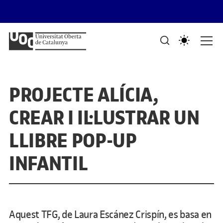
Saltar al contingut
PORTAFOLIS DEL GRAU DE DISSENY I CREACIÓ DIGITALS
Mostra de treballs d'estudiants
PROJECTE ALÍCIA,
CREAR I IL·LUSTRAR UN
LLIBRE POP-UP
INFANTIL
Aquest TFG, de Laura Escánez Crispín, es basa en