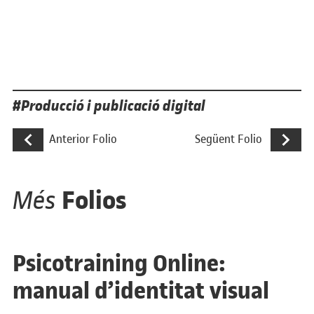
Etiquetes
Producció i publicació digital
Navegació d'entrades
Disseny UI/UX d’una Web/App de formaci
UXdemy, un
Anterior Folio
Següent Folio
Folios
Més
Psicotraining Online:
manual d’identitat visual