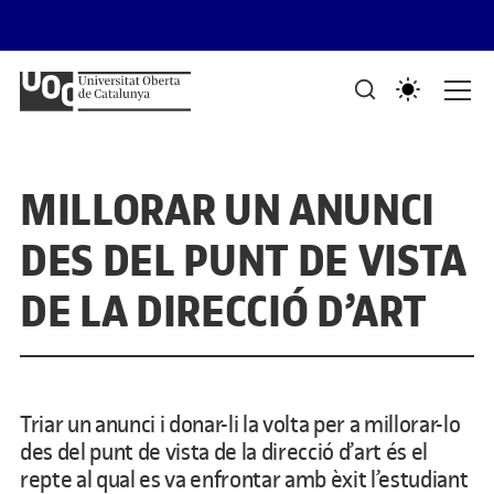
Saltar al contingut
PORTAFOLIS DEL GRAU DE DISSENY I CREACIÓ DIGITALS
Mostra de treballs d'estudiants
MILLORAR UN ANUNCI
DES DEL PUNT DE VISTA
DE LA DIRECCIÓ D’ART
Triar un anunci i donar-li la volta per a millorar-lo
des del punt de vista de la direcció d’art és el
repte al qual es va enfrontar amb èxit l’estudiant