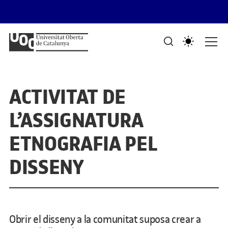
Saltar al contingut
PORTAFOLIS DEL GRAU DE DISSENY I CREACIÓ DIGITALS
Mostra de treballs d'estudiants
ACTIVITAT DE
L’ASSIGNATURA
ETNOGRAFIA PEL
DISSENY
Obrir el disseny a la comunitat suposa crear a