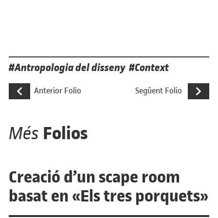
Etiquetes
Antropologia del disseny
Context
Navegació d'entrades
Recerca per incorporar les persones en e
Dissenyar 
Anterior Folio
Següent Folio
Folios
Més
Creació d’un scape room
basat en «Els tres porquets»